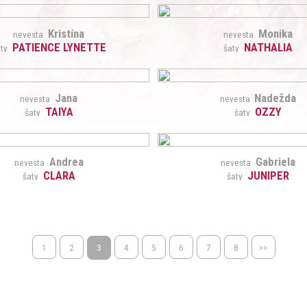
Kristína
Monika
nevesta
nevesta
PATIENCE LYNETTE
NATHALIA
ty
šaty
Jana
Nadežda
nevesta
nevesta
TAIYA
OZZY
šaty
šaty
Andrea
Gabriela
nevesta
nevesta
CLARA
JUNIPER
šaty
šaty
1
2
3
4
5
6
7
8
>>