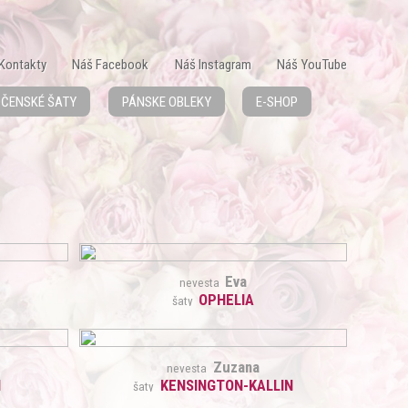
Kontakty
Náš Facebook
Náš Instagram
Náš YouTube
ČENSKÉ ŠATY
PÁNSKE OBLEKY
E-SHOP
Eva
nevesta
OPHELIA
šaty
Zuzana
nevesta
N
KENSINGTON-KALLIN
šaty