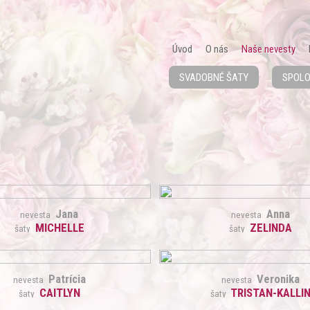
Úvod
O nás
Naše nevesty
SVADOBNÉ ŠATY
SPOLO
Jana
Anna
nevesta
nevesta
MICHELLE
ZELINDA
šaty
šaty
Patrícia
Veronika
nevesta
nevesta
CAITLYN
TRISTAN-KALLI
šaty
šaty