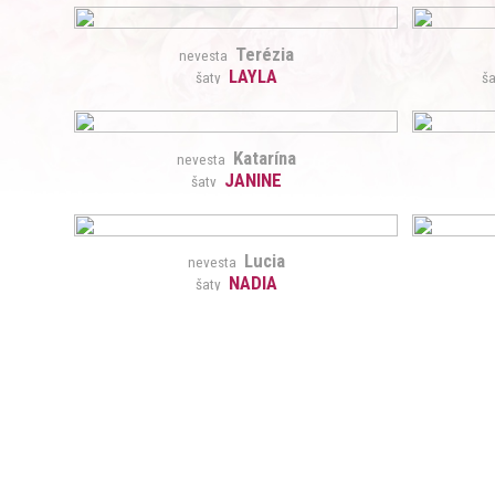
Terézia
nevesta
LAYLA
šaty
ša
Katarína
nevesta
JANINE
šaty
Lucia
nevesta
NADIA
šaty