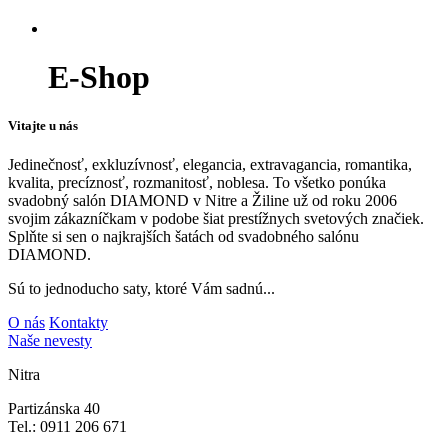
E-Shop
Vitajte u nás
Jedinečnosť, exkluzívnosť, elegancia, extravagancia, romantika,
kvalita, precíznosť, rozmanitosť, noblesa. To všetko ponúka
svadobný salón DIAMOND v Nitre a Žiline už od roku 2006
svojim zákazníčkam v podobe šiat prestížnych svetových značiek.
Splňte si sen o najkrajších šatách od svadobného salónu
DIAMOND.
Sú to jednoducho saty, ktoré Vám sadnú...
O nás
Kontakty
Naše nevesty
Nitra
Partizánska 40
Tel.: 0911 206 671