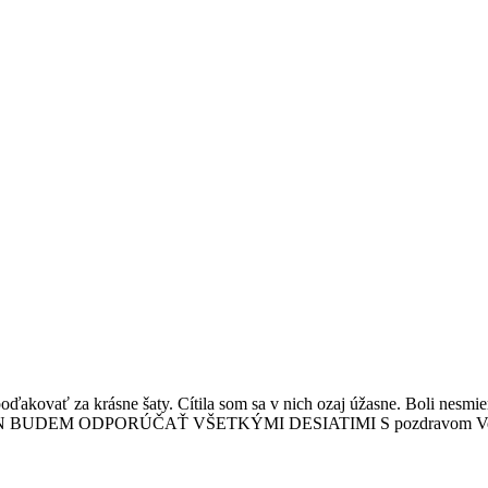
 poďakovať za krásne šaty. Cítila som sa v nich ozaj úžasne. Bo
BUDEM ODPORÚČAŤ VŠETKÝMI DESIATIMI S pozdravom Ve