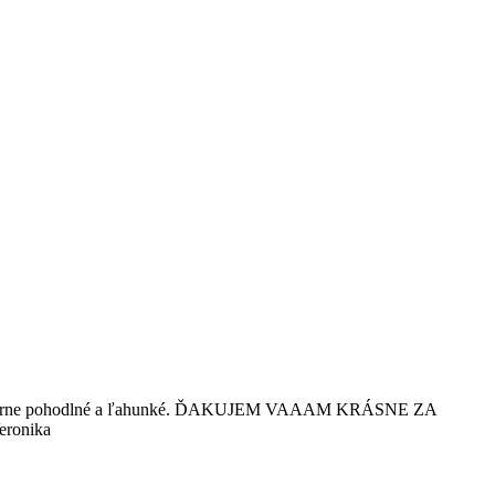
li nesmierne pohodlné a ľahunké. ĎAKUJEM VAAAM KRÁSNE ZA
ronika