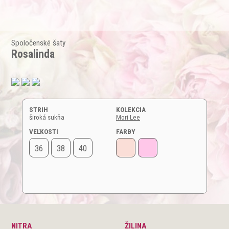
Spoločenské šaty
Rosalinda
STRIH
KOLEKCIA
široká sukňa
Mori Lee
VEĽKOSTI
FARBY
36
38
40
NITRA
ŽILINA