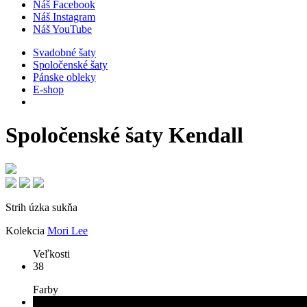
Náš Facebook
Náš Instagram
Náš YouTube
Svadobné šaty
Spoločenské šaty
Pánske obleky
E-shop
Spoločenské šaty
Kendall
Strih
úzka sukňa
Kolekcia
Mori Lee
Veľkosti
38
Farby
čierna